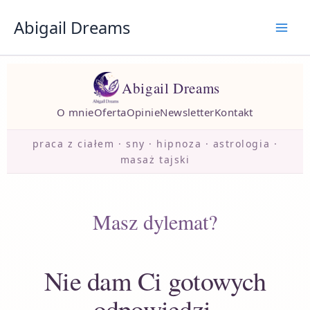
Przejdź
Abigail Dreams
do
treści
Abigail Dreams
O mnie
Oferta
Opinie
Newsletter
Kontakt
praca z ciałem · sny · hipnoza · astrologia ·
masaż tajski
Masz dylemat?
Nie dam Ci gotowych
odpowiedzi,